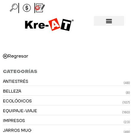
Ir
0
Carrito
al
contenido
Regresar
CATEGORÍAS
ANTIESTRÉS
(48)
BELLEZA
(8)
ECOLÓGICOS
(107)
EQUIPAJE-VIAJE
(160)
IMPRESOS
(23)
JARROS MUG
(49)