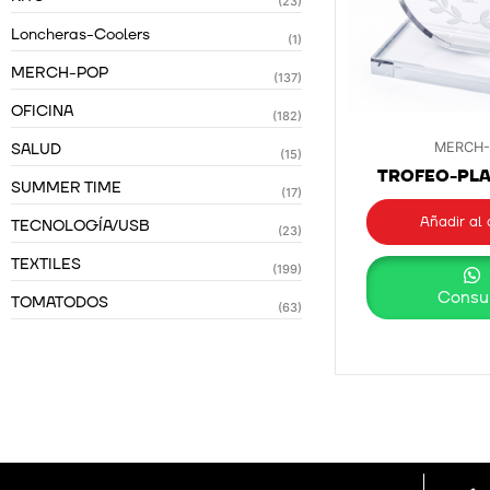
(23)
Loncheras-Coolers
(1)
MERCH-POP
(137)
OFICINA
(182)
SALUD
MERCH
(15)
TROFEO-PL
SUMMER TIME
(17)
Añadir al 
TECNOLOGÍA/USB
(23)
TEXTILES
(199)
Consul
TOMATODOS
(63)