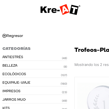
Ir
al
contenido
Regresar
CATEGORÍAS
Trofeos-Pl
ANTIESTRÉS
(48)
Mostrando los 2 res
BELLEZA
(8)
ECOLÓGICOS
(107)
EQUIPAJE-VIAJE
(160)
IMPRESOS
(23)
JARROS MUG
(49)
KITS