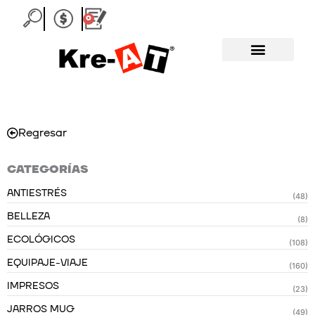
Ir
0
Carrito
al
contenido
Regresar
CATEGORÍAS
ANTIESTRÉS
(48)
BELLEZA
(8)
ECOLÓGICOS
(108)
EQUIPAJE-VIAJE
(160)
IMPRESOS
(23)
JARROS MUG
(49)