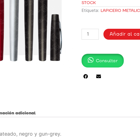
STOCK
Etiqueta:
LAPICERO METALI
LAPICERO
Añadir al ca
METÁLICO
/
2010-
R
Consultar
cantidad
mación adicional
lateado, negro y gun-grey.