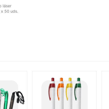
 láser
 x 50 uds.