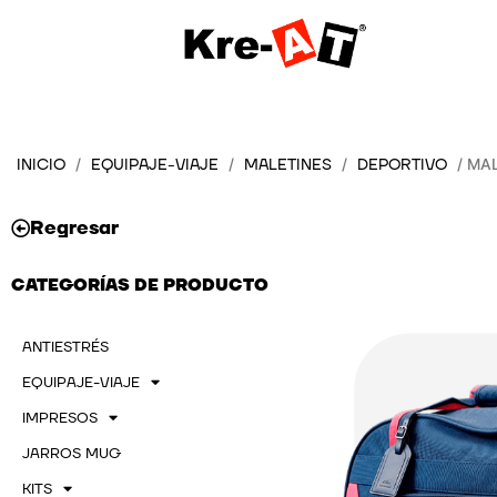
Ir
al
contenido
INICIO
EQUIPAJE-VIAJE
MALETINES
DEPORTIVO
/
/
/
/ MA
Regresar
CATEGORÍAS DE PRODUCTO
ANTIESTRÉS
EQUIPAJE-VIAJE
IMPRESOS
JARROS MUG
KITS