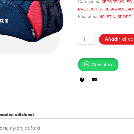
Categorias:
DEPORTIVO
,
EQU
PRODUCTOS DESARROLLAD
Etiquetas:
MALETIN
,
SPORT
MALETÍN
Añadir al ca
DEPORTIVO
TETRON
cantidad
Consultar
mación adicional
dra, nylon, oxford