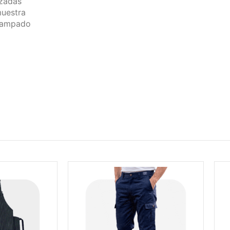
zadas
uestra
tampado