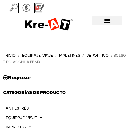
Ir
0
Carrito
al
contenido
INICIO
EQUIPAJE-VIAJE
MALETINES
DEPORTIVO
/
/
/
/ BOLSO
TIPO MOCHILA FENIX
Regresar
CATEGORÍAS DE PRODUCTO
ANTIESTRÉS
EQUIPAJE-VIAJE
IMPRESOS