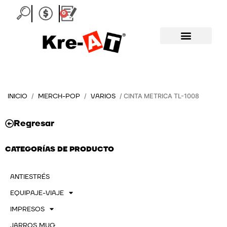
Ir
0
Carrito
al
contenido
INICIO
MERCH-POP
VARIOS
/
/
/ CINTA METRICA TL-1008
Regresar
CATEGORÍAS DE PRODUCTO
ANTIESTRÉS
EQUIPAJE-VIAJE
IMPRESOS
JARROS MUG