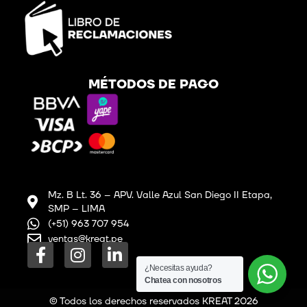
MÉTODOS DE PAGO
Mz. B Lt. 36 – APV. Valle Azul San Diego II Etapa,
SMP – LIMA
(+51) 963 707 954
ventas@kreat.pe
F
I
L
a
n
i
¿Necesitas ayuda?
Chatea con nosotros
c
s
n
e
t
k
© Todos los derechos reservados KREAT 2026