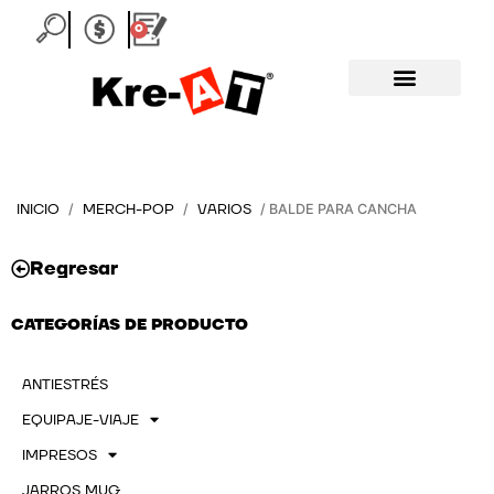
Ir
0
Carrito
al
contenido
INICIO
MERCH-POP
VARIOS
/
/
/ BALDE PARA CANCHA
Regresar
CATEGORÍAS DE PRODUCTO
ANTIESTRÉS
EQUIPAJE-VIAJE
IMPRESOS
JARROS MUG