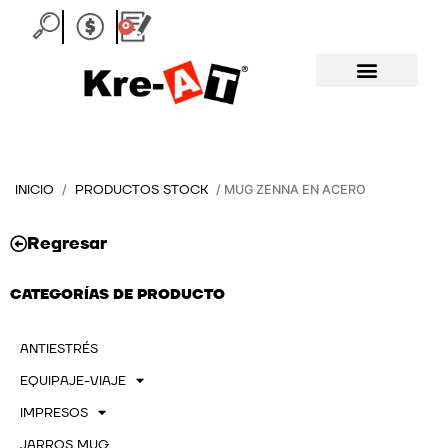
Ir
0
Carrito
al
contenido
INICIO
PRODUCTOS STOCK
/
/ MUG ZENNA EN ACERO
Regresar
CATEGORÍAS DE PRODUCTO
ANTIESTRÉS
EQUIPAJE-VIAJE
IMPRESOS
JARROS MUG