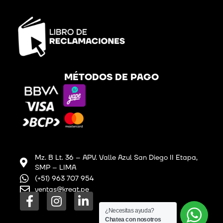
MÉTODOS DE PAGO
Mz. B Lt. 36 – APV. Valle Azul San Diego II Etapa,
SMP – LIMA
(+51) 963 707 954
ventas@kreat.pe
F
I
L
a
n
i
¿Necesitas ayuda?
Chatea con nosotros