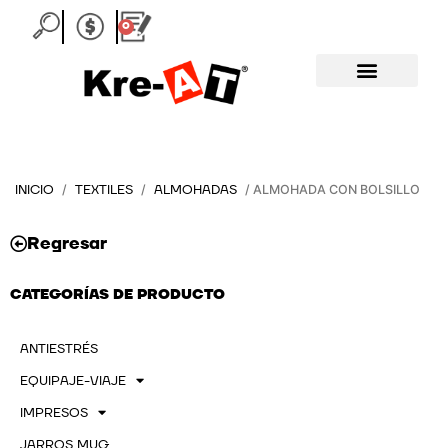
Ir
0
Carrito
al
contenido
INICIO
TEXTILES
ALMOHADAS
/
/
/ ALMOHADA CON BOLSILLO
Regresar
CATEGORÍAS DE PRODUCTO
ANTIESTRÉS
EQUIPAJE-VIAJE
IMPRESOS
JARROS MUG