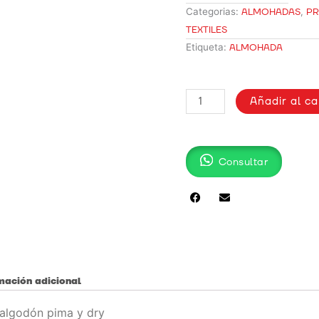
Categorias:
ALMOHADAS
,
PR
TEXTILES
Etiqueta:
ALMOHADA
ALMOHADAS
Añadir al ca
POPELINA
SUBLIMADO
cantidad
Consultar
mación adicional
 algodón pima y dry