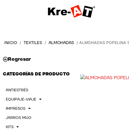
Ir
al
contenido
INICIO
TEXTILES
ALMOHADAS
/
/
/ ALMOHADAS POPELINA 
Regresar
CATEGORÍAS DE PRODUCTO
ANTIESTRÉS
EQUIPAJE-VIAJE
IMPRESOS
JARROS MUG
KITS