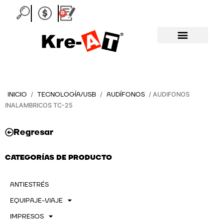
Ir
0
Carrito
al
contenido
INICIO
TECNOLOGÍA/USB
AUDÍFONOS
/
/
/ AUDIFONOS
INALAMBRICOS TC-25
Regresar
CATEGORÍAS DE PRODUCTO
ANTIESTRÉS
EQUIPAJE-VIAJE
IMPRESOS