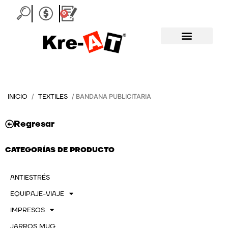
Ir
0
Carrito
al
contenido
INICIO
TEXTILES
/
/ BANDANA PUBLICITARIA
Regresar
CATEGORÍAS DE PRODUCTO
ANTIESTRÉS
EQUIPAJE-VIAJE
IMPRESOS
JARROS MUG