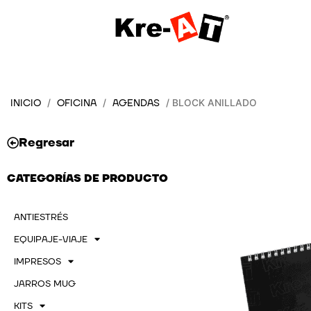
Ir
al
contenido
INICIO
OFICINA
AGENDAS
/
/
/ BLOCK ANILLADO
Regresar
CATEGORÍAS DE PRODUCTO
ANTIESTRÉS
EQUIPAJE-VIAJE
IMPRESOS
JARROS MUG
KITS