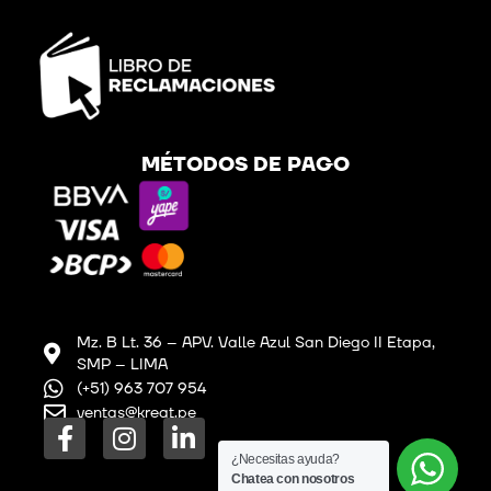
MÉTODOS DE PAGO
Mz. B Lt. 36 – APV. Valle Azul San Diego II Etapa,
SMP – LIMA
(+51) 963 707 954
ventas@kreat.pe
F
I
L
a
n
i
¿Necesitas ayuda?
c
s
n
Chatea con nosotros