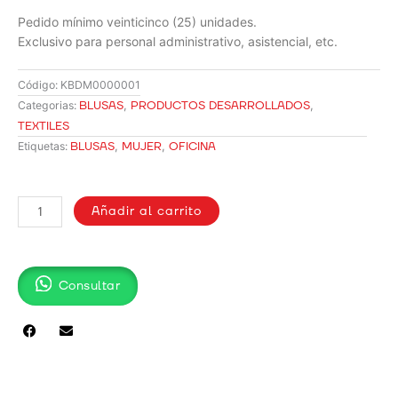
Pedido mínimo veinticinco (25) unidades.
Exclusivo para personal administrativo, asistencial, etc.
Código:
KBDM0000001
BLUSAS
,
PRODUCTOS DESARROLLADOS
,
Categorias:
TEXTILES
BLUSAS
,
MUJER
,
OFICINA
Etiquetas:
BLUSA
EN
Añadir al carrito
POPELINA
GOLD
EJECUTIVA
Consultar
cantidad