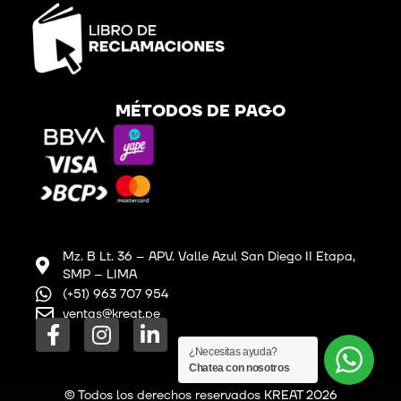
MÉTODOS DE PAGO
Mz. B Lt. 36 – APV. Valle Azul San Diego II Etapa,
SMP – LIMA
(+51) 963 707 954
ventas@kreat.pe
F
I
L
a
n
i
¿Necesitas ayuda?
c
s
n
Chatea con nosotros
e
t
k
© Todos los derechos reservados KREAT 2026