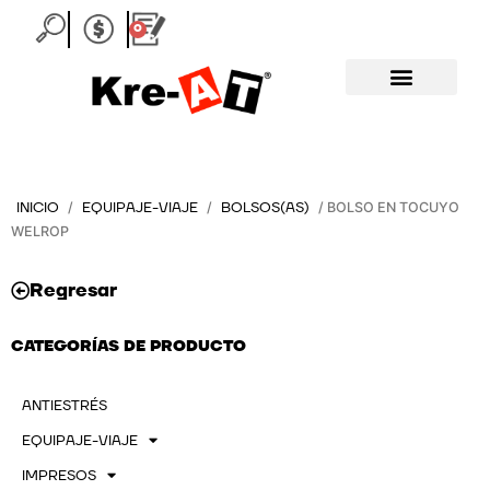
Ir
0
Carrito
al
contenido
INICIO
EQUIPAJE-VIAJE
BOLSOS(AS)
/
/
/ BOLSO EN TOCUYO
WELROP
Regresar
CATEGORÍAS DE PRODUCTO
ANTIESTRÉS
EQUIPAJE-VIAJE
IMPRESOS