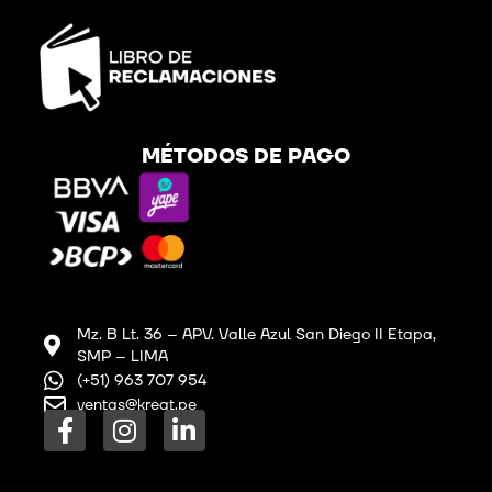
MÉTODOS DE PAGO
Mz. B Lt. 36 – APV. Valle Azul San Diego II Etapa,
SMP – LIMA
(+51) 963 707 954
ventas@kreat.pe
F
I
L
a
n
i
c
s
n