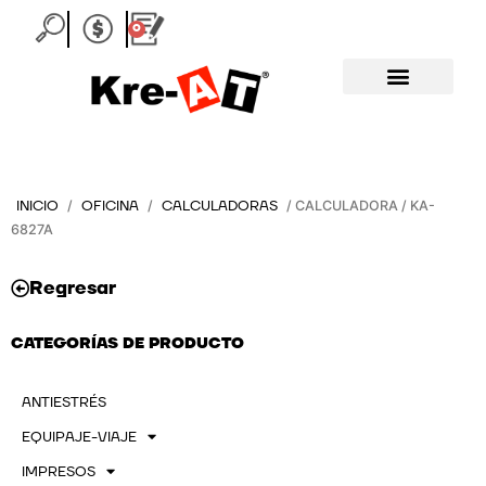
Ir
0
Carrito
al
contenido
INICIO
OFICINA
CALCULADORAS
/
/
/ CALCULADORA / KA-
6827A
Regresar
CATEGORÍAS DE PRODUCTO
ANTIESTRÉS
EQUIPAJE-VIAJE
IMPRESOS