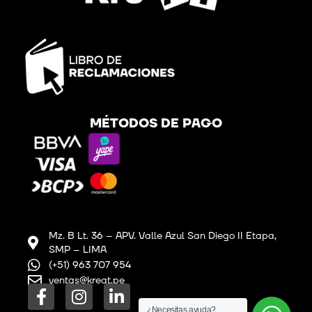
MÉTODOS DE PAGO
Mz. B Lt. 36 – APV. Valle Azul San Diego II Etapa,
SMP – LIMA
(+51) 963 707 954
ventas@kreat.pe
F
I
L
a
n
i
¿Necesitas ayuda?