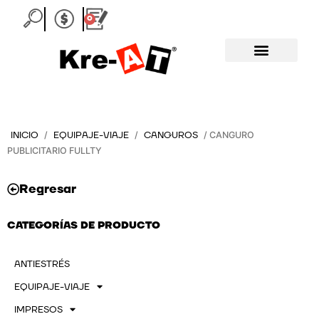
Ir
0
Carrito
al
contenido
INICIO
EQUIPAJE-VIAJE
CANGUROS
/
/
/ CANGURO
PUBLICITARIO FULLTY
Regresar
CATEGORÍAS DE PRODUCTO
ANTIESTRÉS
EQUIPAJE-VIAJE
IMPRESOS