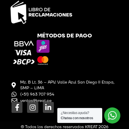
MÉTODOS DE PAGO
Mz. B Lt. 36 – APV. Valle Azul San Diego II Etapa,
SMP – LIMA
(+51) 963 707 954
ventas@kreat.pe
F
I
L
a
n
i
¿Necesitas ayuda?
Chatea con nosotros
c
s
n
e
t
k
© Todos los derechos reservados KREAT 2026