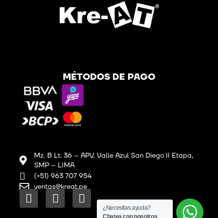
MÉTODOS DE PAGO
Mz. B Lt. 36 – APV. Valle Azul San Diego II Etapa,
SMP – LIMA
(+51) 963 707 954
ventas@kreat.pe
F
I
L
a
n
i
¿Necesitas ayuda?
Chatea con nosotros