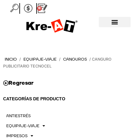
Ir
0
Carrito
al
contenido
INICIO
EQUIPAJE-VIAJE
CANGUROS
/
/
/ CANGURO
PUBLICITARIO TECNOCEL
Regresar
CATEGORÍAS DE PRODUCTO
ANTIESTRÉS
EQUIPAJE-VIAJE
IMPRESOS