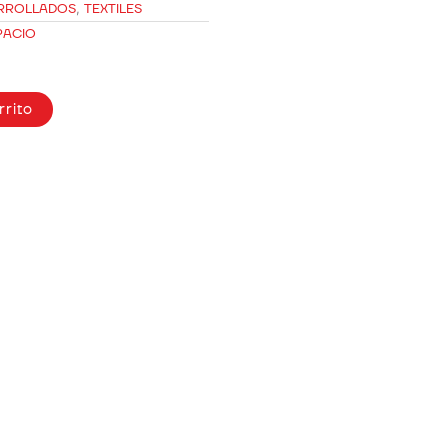
RROLLADOS
,
TEXTILES
PACIO
rrito