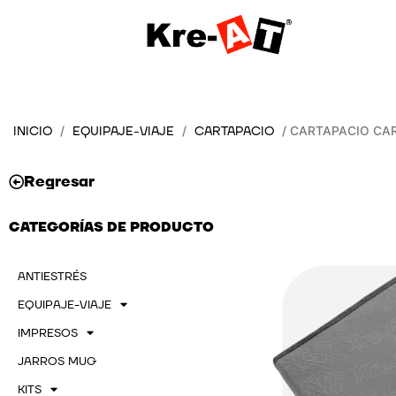
Ir
al
contenido
INICIO
EQUIPAJE-VIAJE
CARTAPACIO
/
/
/ CARTAPACIO CA
Regresar
CATEGORÍAS DE PRODUCTO
ANTIESTRÉS
EQUIPAJE-VIAJE
IMPRESOS
JARROS MUG
KITS