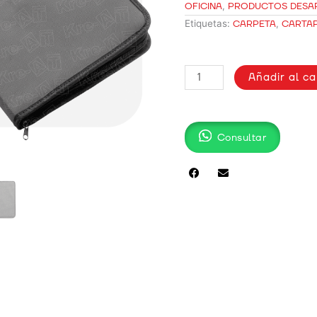
OFICINA
,
PRODUCTOS DESA
Etiquetas:
CARPETA
,
CARTA
CARTAPACIO
Añadir al ca
CARPETA
TENDEX
cantidad
Consultar