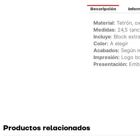
Descripción
Infor
Material:
Tetrón, ox
Medidas:
24,5 (anch
Incluye
: Block extr
Color:
A elegir
Acabados:
Según m
Impresión:
Logo bo
Presentación:
Embo
Productos relacionados