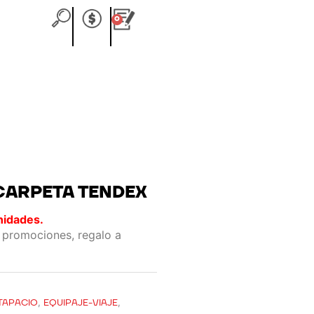
0
Carrito
CARPETA TENDEX
nidades.
 promociones, regalo a
TAPACIO
,
EQUIPAJE-VIAJE
,