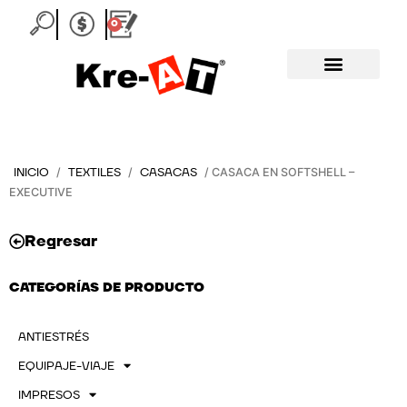
Ir
0
Carrito
al
contenido
INICIO
TEXTILES
CASACAS
/
/
/ CASACA EN SOFTSHELL –
EXECUTIVE
Regresar
CATEGORÍAS DE PRODUCTO
ANTIESTRÉS
EQUIPAJE-VIAJE
IMPRESOS