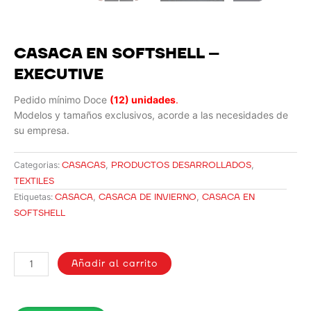
CASACA EN SOFTSHELL –
EXECUTIVE
Pedido mínimo Doce
(12) unidades
.
Modelos y tamaños exclusivos, acorde a las necesidades de
su empresa.
CASACAS
,
PRODUCTOS DESARROLLADOS
,
Categorias:
TEXTILES
CASACA
,
CASACA DE INVIERNO
,
CASACA EN
Etiquetas:
SOFTSHELL
CASACA
EN
Añadir al carrito
SOFTSHELL
-
EXECUTIVE