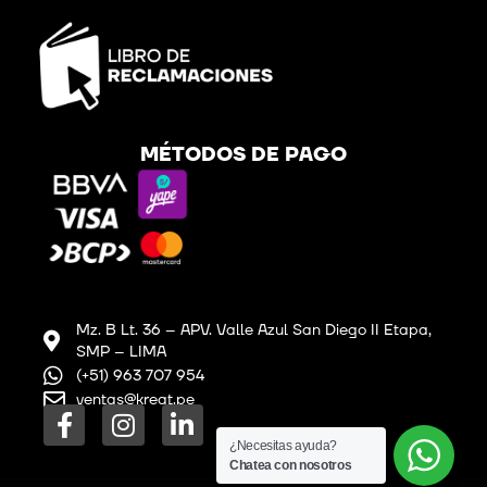
MÉTODOS DE PAGO
Mz. B Lt. 36 – APV. Valle Azul San Diego II Etapa,
SMP – LIMA
(+51) 963 707 954
ventas@kreat.pe
F
I
L
a
n
i
¿Necesitas ayuda?
c
s
n
Chatea con nosotros