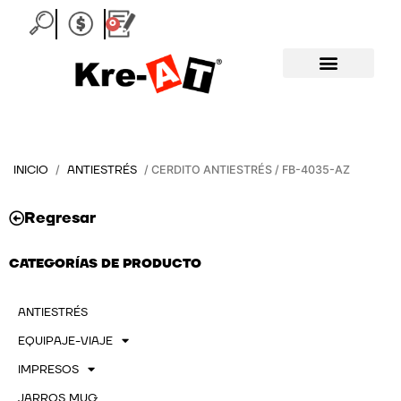
Ir
0
Carrito
al
contenido
INICIO
ANTIESTRÉS
/
/ CERDITO ANTIESTRÉS / FB-4035-AZ
Regresar
CATEGORÍAS DE PRODUCTO
ANTIESTRÉS
EQUIPAJE-VIAJE
IMPRESOS
JARROS MUG