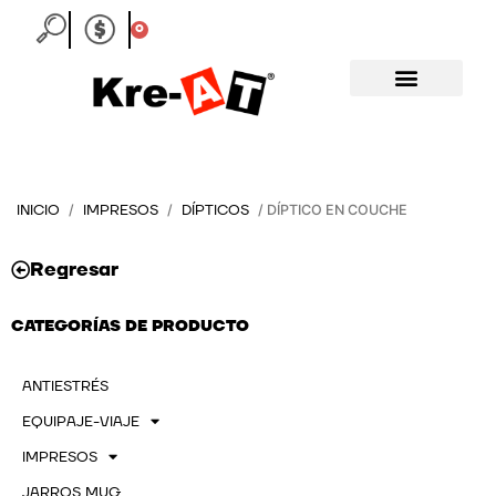
Ir
0
Carrito
al
contenido
INICIO
IMPRESOS
DÍPTICOS
/
/
/ DÍPTICO EN COUCHE
Regresar
CATEGORÍAS DE PRODUCTO
ANTIESTRÉS
EQUIPAJE-VIAJE
IMPRESOS
JARROS MUG