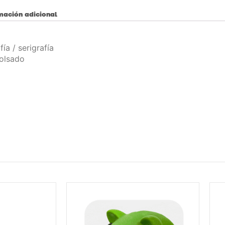
mación adicional
ía / serigrafía
lsado