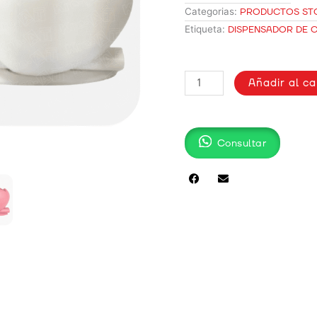
Categorias:
PRODUCTOS ST
Etiqueta:
DISPENSADOR DE C
DISPENSADOR
Añadir al ca
DE
CINTA
KDC301
cantidad
Consultar