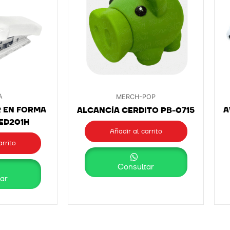
A
MERCH-POP
 EN FORMA
A
ALCANCÍA CERDITO PB-0715
 ED201H
Añadir al carrito
arrito
Consultar
ar