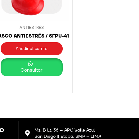
ANTIESTRÉS
SCO ANTIESTRÉS / SFPU-41
Añadir al carrito
Consultar
GO
Mz. B Lt. 36 – APV. Valle Azul
San Diego II Etapa, SMP – LIMA