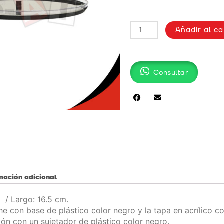
ESTUCHE
Añadir al ca
ACRÍLICO
BX-
737
cantidad
Consultar
mación adicional
 / Largo: 16.5 cm.
e con base de plástico color negro y la tapa en acrílico co
ón con un sujetador de plástico color negro.