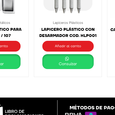
tálicos
Lapiceros Plásticos
TICO PARA
LAPICERO PLÁSTICO CON
CA
/ 107
DESARMADOR COD. HLP001
arrito
Añadir al carrito
ar
Consultar
MÉTODOS DE PA