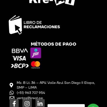
MÉTODOS DE PAGO
Mz. B Lt. 36 – APV. Valle Azul San Diego II Etapa,
SMP – LIMA
(+51) 963 707 954
ventas@kreat.pe
F
I
L