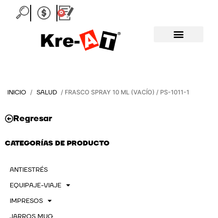
Ir
0
Carrito
al
contenido
INICIO
SALUD
/
/ FRASCO SPRAY 10 ML (VACÍO) / PS-1011-1
Regresar
CATEGORÍAS DE PRODUCTO
ANTIESTRÉS
EQUIPAJE-VIAJE
IMPRESOS
JARROS MUG