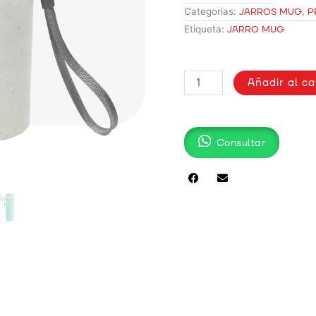
Categorias:
JARROS MUG
,
P
Etiqueta:
JARRO MUG
JARRO
Añadir al ca
EN
FIBRA
DE
TRIGO
Consultar
/
JC-
751
cantidad