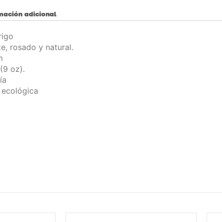
mación adicional
rigo
e, rosado y natural.
m
(9 oz).
ía
a ecológica