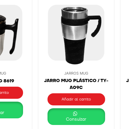
MUG
JARROS MUG
JARRO MUG PLÁSTICO / TY-
J
 8619
A09C
arrito
Añadir al carrito
ar
Consultar