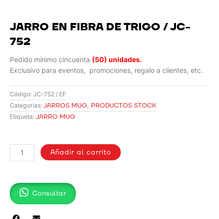
JARRO EN FIBRA DE TRIGO / JC-
752
Pedido mínimo cincuenta
(50) unidades.
Exclusivo para eventos, promociones, regalo a clientes, etc.
Código:
JC-752 / EF
JARROS MUG
,
PRODUCTOS STOCK
Categorias:
JARRO MUG
Etiqueta:
JARRO
EN
Añadir al carrito
FIBRA
DE
TRIGO
Consultar
/
JC-
752