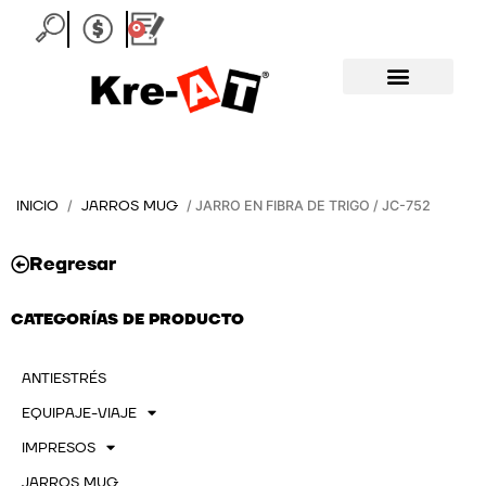
Ir
0
Carrito
al
contenido
INICIO
JARROS MUG
/
/ JARRO EN FIBRA DE TRIGO / JC-752
Regresar
CATEGORÍAS DE PRODUCTO
ANTIESTRÉS
EQUIPAJE-VIAJE
IMPRESOS
JARROS MUG