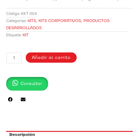
Código:
KKT 004
KITS
,
KITS CORPORATIVOS
,
PRODUCTOS
Categorias:
DESARROLLADOS
KIT
Etiqueta:
KIT
MUJER
Añadir al carrito
/
KKT
004
Consultar
cantidad
Descripción