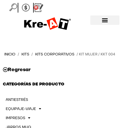
Ir
0
Carrito
al
contenido
INICIO
KITS
KITS CORPORATIVOS
/
/
/ KIT MUJER / KKT 004
Regresar
CATEGORÍAS DE PRODUCTO
ANTIESTRÉS
EQUIPAJE-VIAJE
IMPRESOS
JARROS MUG