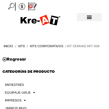
Ir
0
Carrito
al
contenido
INICIO
KITS
KITS CORPORATIVOS
/
/
/ KIT VERANO/ KKT 008
Regresar
CATEGORÍAS DE PRODUCTO
ANTIESTRÉS
EQUIPAJE-VIAJE
IMPRESOS
JARROS MUG