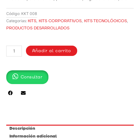
Código:
KKT 008
KITS
,
KITS CORPORATIVOS
,
KITS TECNOLÓGICOS
,
Categorias:
PRODUCTOS DESARROLLADOS
KIT
VERANO/
Añadir al carrito
KKT
008
cantidad
Consultar
Descripción
Información adicional