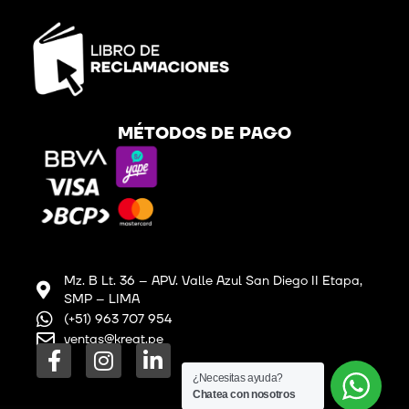
MÉTODOS DE PAGO
Mz. B Lt. 36 – APV. Valle Azul San Diego II Etapa,
SMP – LIMA
(+51) 963 707 954
ventas@kreat.pe
F
I
L
a
n
i
¿Necesitas ayuda?
Chatea con nosotros
c
s
n