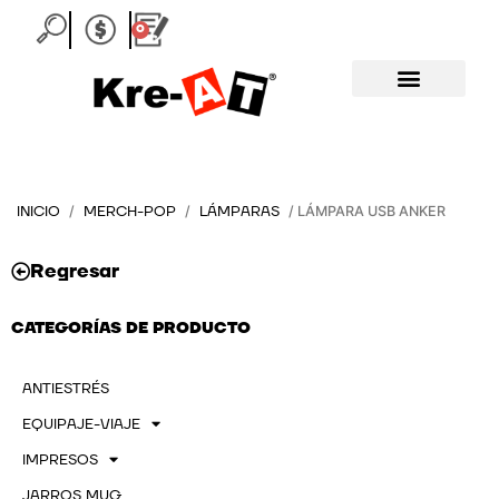
Ir
0
Carrito
al
contenido
INICIO
MERCH-POP
LÁMPARAS
/
/
/ LÁMPARA USB ANKER
Regresar
CATEGORÍAS DE PRODUCTO
ANTIESTRÉS
EQUIPAJE-VIAJE
IMPRESOS
JARROS MUG