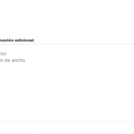
mación adicional
olor
m de ancho