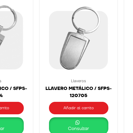
s
Llaveros
CO / SFPS-
LLAVERO METÁLICO / SFPS-
4
120705
arrito
Añadir al carrito
ar
Consultar