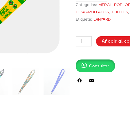
Categorias:
MERCH-POP
,
OF
DESARROLLADOS
,
TEXTILES
Etiqueta:
LANYARD
LANYARD
Añadir al ca
CON
MOSQUETÓN
2.5CM
cantidad
Consultar