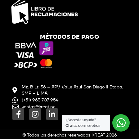
MÉTODOS DE PAGO
Mz. B Lt. 36 – APV. Valle Azul San Diego II Etapa,
SMP – LIMA
(+51) 963 707 954
ventas@kreat.pe
F
I
L
a
n
i
¿Necesitas ayuda?
Chatea con nosotros
c
s
n
e
t
k
© Todos los derechos reservados KREAT 2026