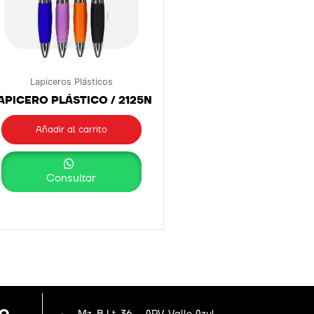
Lapiceros Plásticos
APICERO PLÁSTICO / 2125N
Añadir al carrito
Consultar
Mz. B Lt. 36 – APV. Valle Azul