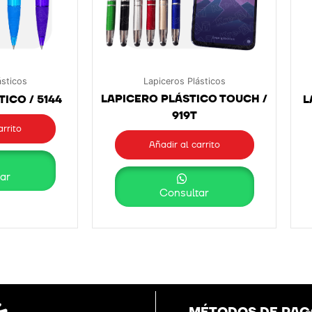
ásticos
Lapiceros Plásticos
LAPICERO PLÁSTICO TOUCH /
ICO / 5144
L
919T
arrito
Añadir al carrito
ar
Consultar