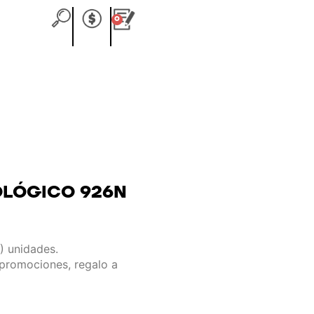
0
Carrito
OLÓGICO 926N
) unidades.
 promociones, regalo a