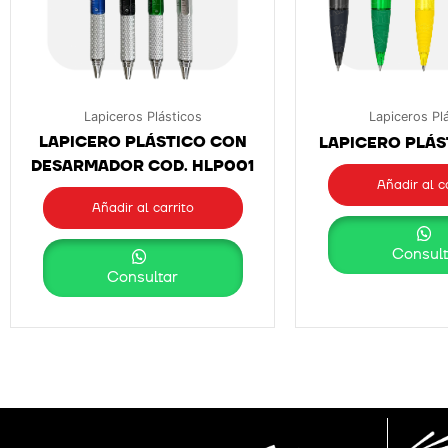
Lapiceros Plásticos
Lapiceros Pl
LAPICERO PLÁSTICO CON
LAPICERO PLÁST
DESARMADOR COD. HLP001
Añadir al c
Añadir al carrito
Consult
Consultar