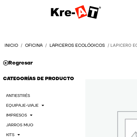
Ir
al
contenido
INICIO
OFICINA
LAPICEROS ECOLÓGICOS
/
/
/ LAPICERO 
Regresar
CATEGORÍAS DE PRODUCTO
ANTIESTRÉS
EQUIPAJE-VIAJE
IMPRESOS
JARROS MUG
KITS