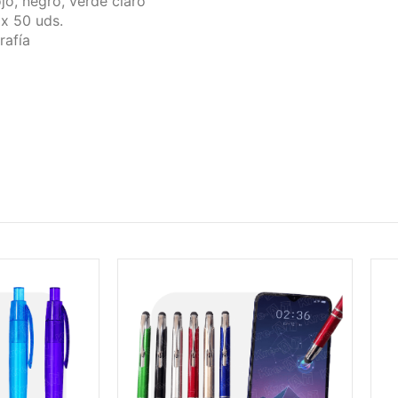
ojo, negro, verde claro
x 50 uds.
rafía