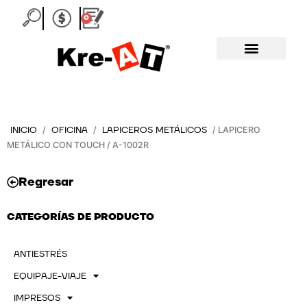
Ir
0
Carrito
al
contenido
INICIO
OFICINA
LAPICEROS METÁLICOS
/
/
/ LAPICERO
METÁLICO CON TOUCH / A-1002R
Regresar
CATEGORÍAS DE PRODUCTO
ANTIESTRÉS
EQUIPAJE-VIAJE
IMPRESOS