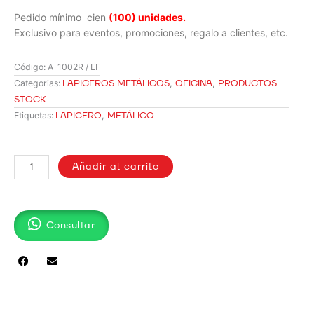
Pedido mínimo cien
(100) unidades.
Exclusivo para eventos, promociones, regalo a clientes, etc.
Código:
A-1002R / EF
LAPICEROS METÁLICOS
,
OFICINA
,
PRODUCTOS
Categorias:
STOCK
LAPICERO
,
METÁLICO
Etiquetas:
LAPICERO
METÁLICO
Añadir al carrito
CON
TOUCH
/
Consultar
A-
1002R
cantidad