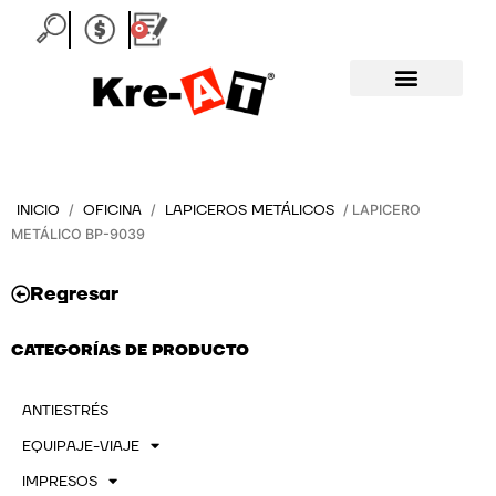
Ir
0
Carrito
al
contenido
INICIO
OFICINA
LAPICEROS METÁLICOS
/
/
/ LAPICERO
METÁLICO BP-9039
Regresar
CATEGORÍAS DE PRODUCTO
ANTIESTRÉS
EQUIPAJE-VIAJE
IMPRESOS