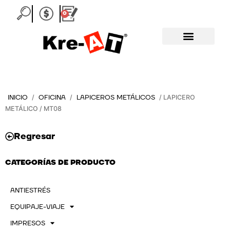
Ir
0
Carrito
al
contenido
INICIO
OFICINA
LAPICEROS METÁLICOS
/
/
/ LAPICERO
METÁLICO / MT08
Regresar
CATEGORÍAS DE PRODUCTO
ANTIESTRÉS
EQUIPAJE-VIAJE
IMPRESOS