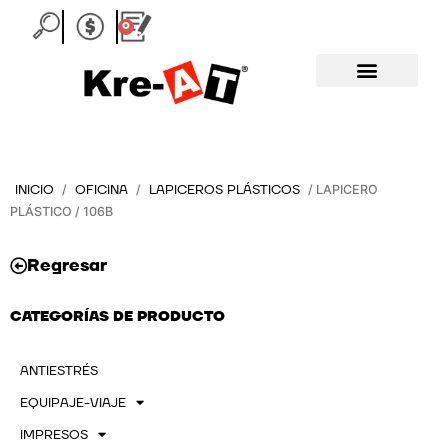
Ir
0
Carrito
al
contenido
INICIO
OFICINA
LAPICEROS PLÁSTICOS
/
/
/ LAPICERO
PLÁSTICO / 106B
Regresar
CATEGORÍAS DE PRODUCTO
ANTIESTRÉS
EQUIPAJE-VIAJE
IMPRESOS