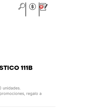
0
Carrito
STICO 111B
) unidades.
 promociones, regalo a