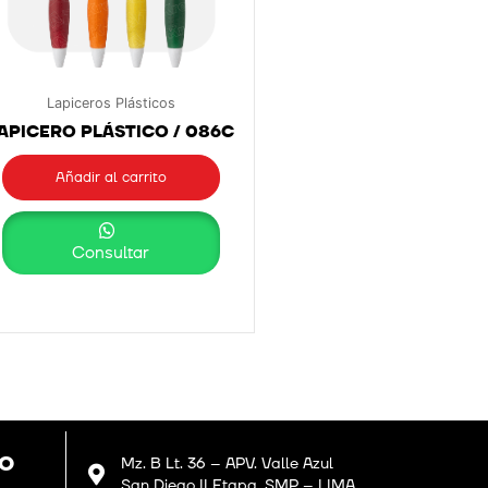
Lapiceros Plásticos
APICERO PLÁSTICO / 086C
Añadir al carrito
Consultar
GO
Mz. B Lt. 36 – APV. Valle Azul
San Diego II Etapa, SMP – LIMA