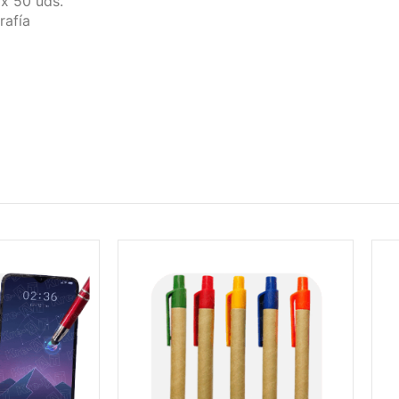
x 50 uds.
rafía