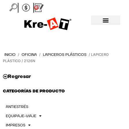
Ir
0
Carrito
al
contenido
INICIO
OFICINA
LAPICEROS PLÁSTICOS
/
/
/ LAPICERO
PLÁSTICO / 2126N
Regresar
CATEGORÍAS DE PRODUCTO
ANTIESTRÉS
EQUIPAJE-VIAJE
IMPRESOS