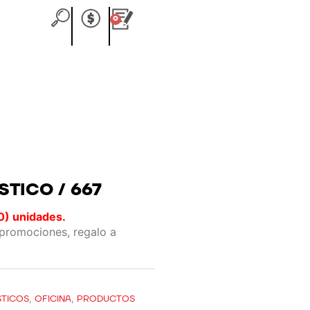
0
Carrito
STICO / 667
0) unidades.
 promociones, regalo a
STICOS
,
OFICINA
,
PRODUCTOS