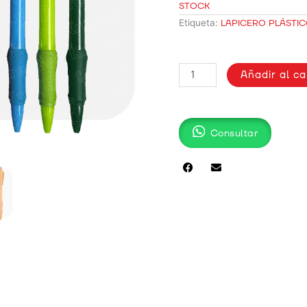
STOCK
Etiqueta:
LAPICERO PLÁSTI
LAPICERO
Añadir al ca
PLÁSTICO
/
667
cantidad
Consultar