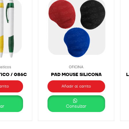
ásticos
OFICINA
ICO / 086C
PAD MOUSE SILICONA
L
arrito
Añadir al carrito
ar
Consultar