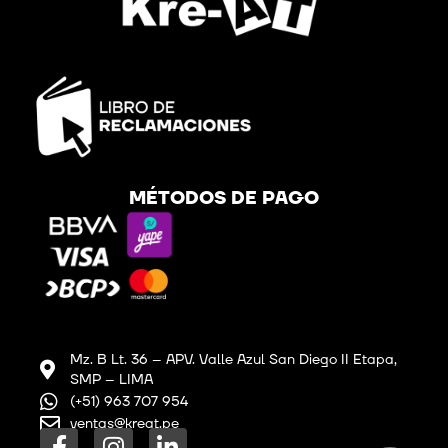
MÉTODOS DE PAGO
Mz. B Lt. 36 – APV. Valle Azul San Diego II Etapa,
SMP – LIMA
(+51) 963 707 954
ventas@kreat.pe
F
I
L