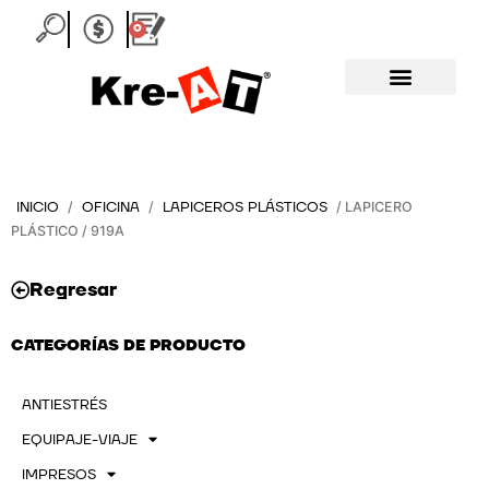
Ir
0
Carrito
al
contenido
INICIO
OFICINA
LAPICEROS PLÁSTICOS
/
/
/ LAPICERO
PLÁSTICO / 919A
Regresar
CATEGORÍAS DE PRODUCTO
ANTIESTRÉS
EQUIPAJE-VIAJE
IMPRESOS