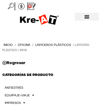
Ir
0
Carrito
al
contenido
INICIO
OFICINA
LAPICEROS PLÁSTICOS
/
/
/ LAPICERO
PLÁSTICO / 6919
Regresar
CATEGORÍAS DE PRODUCTO
ANTIESTRÉS
EQUIPAJE-VIAJE
IMPRESOS