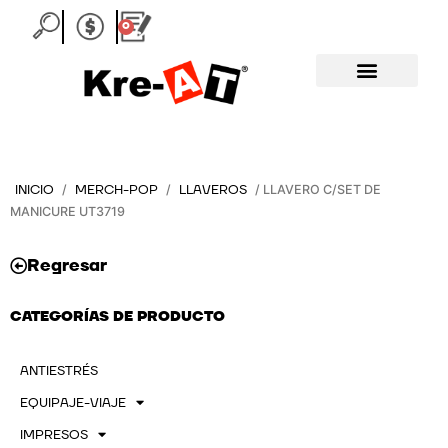
Ir
0
Carrito
al
contenido
INICIO
MERCH-POP
LLAVEROS
/
/
/ LLAVERO C/SET DE
MANICURE UT3719
Regresar
CATEGORÍAS DE PRODUCTO
ANTIESTRÉS
EQUIPAJE-VIAJE
IMPRESOS