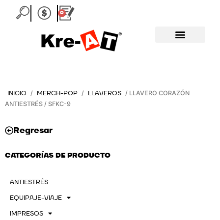
Ir
0
Carrito
al
contenido
INICIO
MERCH-POP
LLAVEROS
/
/
/ LLAVERO CORAZÓN
ANTIESTRÉS / SFKC-9
Regresar
CATEGORÍAS DE PRODUCTO
ANTIESTRÉS
EQUIPAJE-VIAJE
IMPRESOS