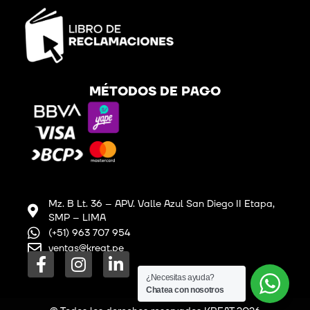
MÉTODOS DE PAGO
Mz. B Lt. 36 – APV. Valle Azul San Diego II Etapa,
SMP – LIMA
(+51) 963 707 954
ventas@kreat.pe
F
I
L
a
n
i
¿Necesitas ayuda?
c
s
n
Chatea con nosotros