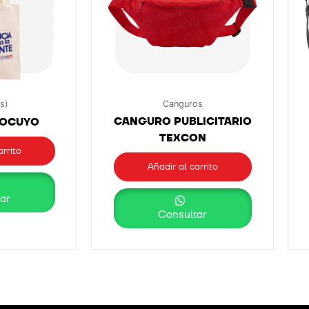
s)
Canguros
CANGURO PUBLICITARIO
TOCUYO
TEXCON
arrito
Añadir al carrito
ar
Consultar