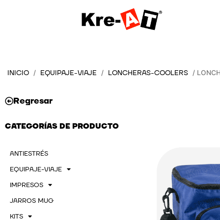
Ir
al
contenido
INICIO
EQUIPAJE-VIAJE
LONCHERAS-COOLERS
/
/
/ LONC
Regresar
CATEGORÍAS DE PRODUCTO
ANTIESTRÉS
EQUIPAJE-VIAJE
IMPRESOS
JARROS MUG
KITS