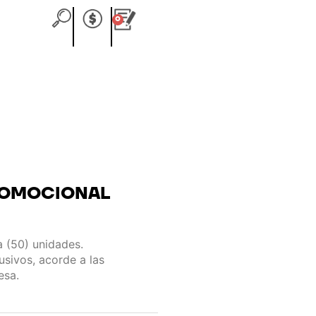
0
Carrito
ROMOCIONAL
 (50) unidades.
sivos, acorde a las
esa.