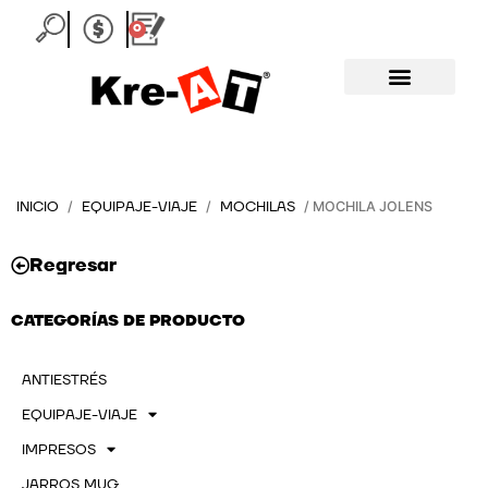
Ir
0
Carrito
al
contenido
INICIO
EQUIPAJE-VIAJE
MOCHILAS
/
/
/ MOCHILA JOLENS
Regresar
CATEGORÍAS DE PRODUCTO
ANTIESTRÉS
EQUIPAJE-VIAJE
IMPRESOS
JARROS MUG