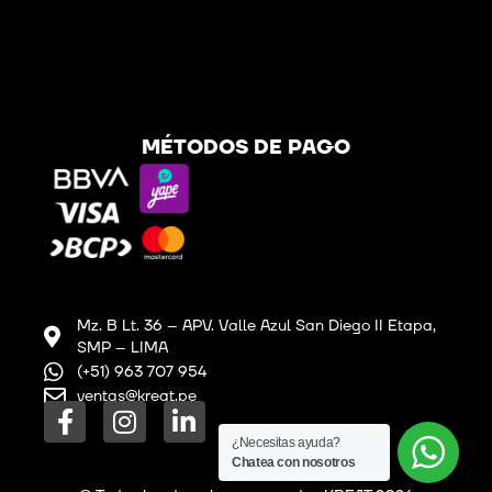
MÉTODOS DE PAGO
Mz. B Lt. 36 – APV. Valle Azul San Diego II Etapa,
SMP – LIMA
(+51) 963 707 954
ventas@kreat.pe
F
I
L
a
n
i
¿Necesitas ayuda?
c
s
n
Chatea con nosotros