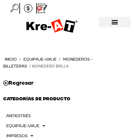
Ir
0
Carrito
al
contenido
INICIO
EQUIPAJE-VIAJE
MONEDEROS -
/
/
BILLETERAS
/ MONEDERO BRILLA
Regresar
CATEGORÍAS DE PRODUCTO
ANTIESTRÉS
EQUIPAJE-VIAJE
IMPRESOS